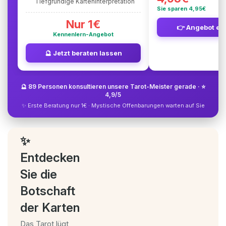
Tiefgründige Karteninterpretation
Sie sparen 4,95€
Nur 1€
👉 Angebot en
Kennenlern-Angebot
🔮 Jetzt beraten lassen
🔮 89 Personen konsultieren unsere Tarot-Meister gerade · ⭐
4,9/5
✨ Erste Beratung nur 1€ · Mystische Offenbarungen warten auf Sie
✨
Entdecken
Sie die
Botschaft
der Karten
Das Tarot lügt