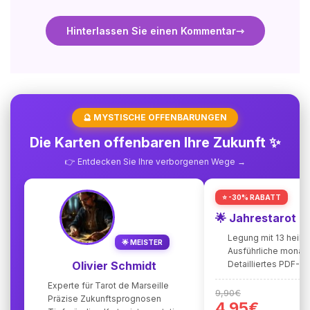
Hinterlassen Sie einen Kommentar
🔮 MYSTISCHE OFFENBARUNGEN
Die Karten offenbaren Ihre Zukunft ✨
👉 Entdecken Sie Ihre verborgenen Wege →
⭐ -30% RABATT
🌟 Jahrestarot 
Legung mit 13 heili
🌟 MEISTER
Ausführliche monat
Olivier Schmidt
Detailliertes PDF-
Experte für Tarot de Marseille
9,90€
Präzise Zukunftsprognosen
4,95€