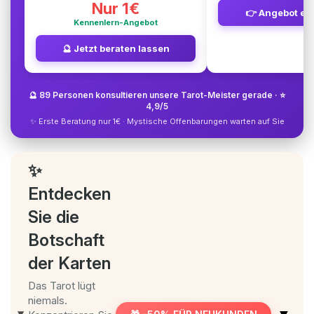
Nur 1€
👉 Angebot en
Kennenlern-Angebot
🔮 Jetzt beraten lassen
🔮 89 Personen konsultieren unsere Tarot-Meister gerade · ⭐
4,9/5
✨ Erste Beratung nur 1€ · Mystische Offenbarungen warten auf Sie
✨
Entdecken
Sie die
Botschaft
der Karten
Das Tarot lügt
niemals.