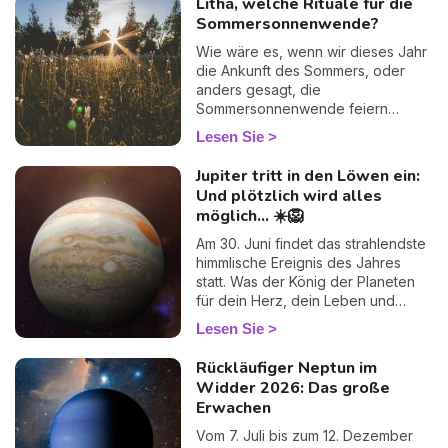
Litha, welche Rituale für die
finden.
lunaren Zeichen Krebs zusammen.
Sommersonnenwende?
Viele Astrologen halten diesen
Transit für „schwach“ … doch ich
Wie wäre es, wenn wir dieses Jahr
zeige Ihnen, warum er vielleicht
die Ankunft des Sommers, oder
einer der zutiefst menschlichsten
anders gesagt, die
des Jahres ist. Folgen Sie mir — Ihr
Sommersonnenwende feiern
Herz wird es verstehen. 💛
würden? Im Wicca-Kalender gibt es
Lesen Sie
zahlreiche Feste, die das Jahr
rhythmisch begleiten und oft die
Jupiter tritt in den Löwen ein:
Gelegenheit bieten, den Wechsel
Und plötzlich wird alles
der Jahreszeiten, die Natur und
möglich... ☀️🦁
ihre Verwandlungen zu zelebrieren.
Der Sabbat Litha ist in der Wicca-
Am 30. Juni findet das strahlendste
Tradition die perfekte Gelegenheit,
himmlische Ereignis des Jahres
die Sonne und die Sommersaison
statt. Was der König der Planeten
mit einigen Ritualen zu feiern, die
für dein Herz, dein Leben und
sowohl Wohlbefinden als auch
deine kühnsten Träume vorbereitet.
Lesen Sie
Spiritualität miteinander verbinden.
Rückläufiger Neptun im
Widder 2026: Das große
Erwachen
Vom 7. Juli bis zum 12. Dezember