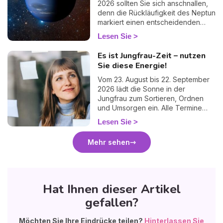
2026 sollten Sie sich anschnallen,
denn die Rückläufigkeit des Neptun
markiert einen entscheidenden
Wendepunkt. Schluss mit dem
Lesen Sie
Nebel, Schluss mit den Ausreden:
Diese Phase zwingt uns, der
Es ist Jungfrau-Zeit – nutzen
Realität ins Auge zu sehen. Es ist
Sie diese Energie!
ein Moment des inneren Umbruchs
und der radikalen
Vom 23. August bis 22. September
Bewusstwerdung, aber vor allem...
2026 lädt die Sonne in der
eine immense Befreiung, um unsere
Jungfrau zum Sortieren, Ordnen
Träume endlich mit unseren Taten
und Umsorgen ein. Alle Termine
in Einklang zu bringen!
und was die Saison für Ihr
Lesen Sie
Sternzeichen bedeutet.
Mehr sehen
Hat Ihnen dieser Artikel
gefallen?
Möchten Sie Ihre Eindrücke teilen?
Hinterlassen Sie