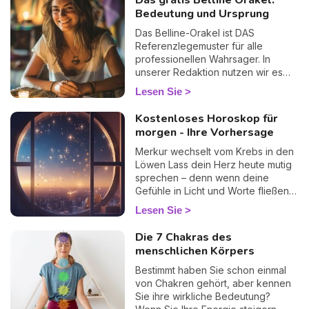
Das gratis Belline Orakel:
Bedeutung und Ursprung
Das Belline-Orakel ist DAS
Referenzlegemuster für alle
professionellen Wahrsager. In
unserer Redaktion nutzen wir es
regelmäßig im privaten Rahmen...
Lesen Sie
und wir werden seiner nie
überdrüssig. Warum? Weil seine
Kostenloses Horoskop für
Präzision schlichtweg verblüffend
morgen - Ihre Vorhersage
ist. Durchleben Sie eine Phase des
Zweifels? Eine Frage, die Sie Tag
Merkur wechselt vom Krebs in den
und Nacht beschäftigt? Spüren Sie,
Löwen Lass dein Herz heute mutig
dass sich etwas in Ihrem Leben
sprechen – denn wenn deine
abspielt, ohne es in Worte fassen
Gefühle in Licht und Worte fließen,
zu können? Das Belline-Orakel wird
wird deine innere Wahrheit zur
Lesen Sie
Ihnen antworten, ohne Umschweife,
kraftvollen spirituellen Führung.
ohne Schmeichelei, mit einer
Die 7 Chakras des
manchmal beunruhigenden
menschlichen Körpers
Genauigkeit. Wankende Liebe,
Karriere an einem Wendepunkt,
Bestimmt haben Sie schon einmal
Entscheidungen, die Sie nachts
von Chakren gehört, aber kennen
wachhalten... dieses umfassende
Sie ihre wirkliche Bedeutung?
Legemuster ist Ihr bester