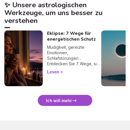
✨ Unsere astrologischen
Werkzeuge, um uns besser zu
verstehen
Eklipse: 7 Wege für
energetischen Schutz
Müdigkeit, gereizte
Emotionen,
Schlafstörungen…
Entdecken Sie 7 Wege, sich
bei einer Finsternis
Lesen
energetisch zu schützen
und sie sanft zu überstehen.
🛡️🌒
Ich will mehr