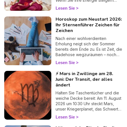
Wenn Sie Ihre Energie steigern
Verbündeter, um endlich Klarheit zu
möchten, ist es wichtig, die Rolle
Lesen Sie
gewinnen, wirklich Klarheit.
der Chakren im menschlichen
Körper zu verstehen. Sie haben
Horoskop zum Neustart 2026:
großen Einfluss auf unsere
Ihr Sternenführer Zeichen für
Stimmung und unser Verhalten.
Zeichen
Erfahren Sie jetzt mehr über Farbe,
Bedeutung und Rolle der 7
Nach einer wohlverdienten
Chakren.
Erholung neigt sich der Sommer
bereits dem Ende zu. Es ist Zeit, die
Badehose wegzuräumen – noch
ein wenig feucht ganz hinten im
Lesen Sie
Schrank, geben Sie es ruhig zu 😏
– und den Siestas in der
⚡ Mars in Zwillinge am 28.
Hängematte Lebewohl zu sagen.
Juni: Der Transit, der alles
Der Trubel des Alltags kehrt im
ändert
Galopp zurück: Arbeit, Familie,
Liebesleben… Aber atmen Sie
Halten Sie Taschentücher und die
durch, Sie steigen nicht allein
weiche Decke bereit: Am 11. August
wieder in den Zug! Ich habe für Sie
2026 um 10:30 Uhr steckt Mars,
Ihren astralen Fahrplan vorbereitet,
unser Kriegerplanet, das Schwert
Zeichen für Zeichen, damit Sie
weg, verlässt die geistige Unruhe
Lesen Sie
sanft und vor allem mit einem
der Zwillinge und rollt sich bis etwa
Lächeln wieder in den Rhythmus
zum 27. September im zarten,