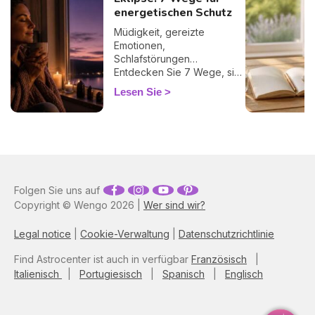
energetischen Schutz
Müdigkeit, gereizte
Emotionen,
Schlafstörungen…
Entdecken Sie 7 Wege, sich
bei einer Finsternis
Lesen Sie
energetisch zu schützen
und sie sanft zu überstehen.
🛡️🌒
Folgen Sie uns auf
Copyright © Wengo 2026 |
Wer sind wir?
Legal notice
|
Cookie-Verwaltung
|
Datenschutzrichtlinie
Find Astrocenter ist auch in verfügbar
Französisch
|
Italienisch
|
Portugiesisch
|
Spanisch
|
Englisch