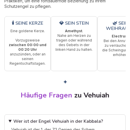
Praktiken, um eine fortdauernde Beziehung zu Ihrem
Schutzengel zu pflegen.
🕯 SEINE KERZE
💎 SEIN STEIN
🌿 SEIN
WEIHRAU
Eine goldene Kerze.
Amethyst
.
Nahe am Herzen zu
Electrum
.
Vorzugsweise
tragen oder während
Bei den Anrufu
zwischen 00:00 und
des Gebets in der
zu verräuchern
00:20 Uhr
linken Hand zu halten.
die Schwingung
anzuzünden, oder an
erhöhen.
seinen
Regentschaftstagen.
✦
Häufige Fragen
zu Vehuiah
Wer ist der Engel Vehuiah in der Kabbala?
Vehuiah ist der 1. der 72 Genien des Schem