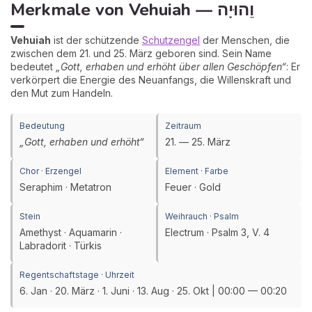
Merkmale von Vehuiah — וֵהוּיָה
Vehuiah
ist der schützende
Schutzengel
der Menschen, die
zwischen dem 21. und 25. März geboren sind. Sein Name
bedeutet
„Gott, erhaben und erhöht über allen Geschöpfen“
: Er
verkörpert die Energie des Neuanfangs, die Willenskraft und
den Mut zum Handeln.
Bedeutung
Zeitraum
„Gott, erhaben und erhöht“
21. — 25. März
Chor · Erzengel
Element · Farbe
Seraphim · Metatron
Feuer · Gold
Stein
Weihrauch · Psalm
Amethyst · Aquamarin ·
Electrum · Psalm 3, V. 4
Labradorit · Türkis
Regentschaftstage · Uhrzeit
6. Jan · 20. März · 1. Juni · 13. Aug · 25. Okt | 00:00 — 00:20