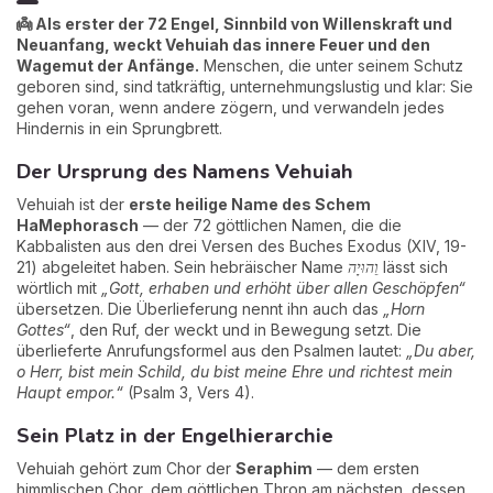
👼 Als erster der 72 Engel, Sinnbild von Willenskraft und
Neuanfang, weckt Vehuiah das innere Feuer und den
Wagemut der Anfänge.
Menschen, die unter seinem Schutz
geboren sind, sind tatkräftig, unternehmungslustig und klar: Sie
gehen voran, wenn andere zögern, und verwandeln jedes
Hindernis in ein Sprungbrett.
Der Ursprung des Namens Vehuiah
Vehuiah ist der
erste heilige Name des Schem
HaMephorasch
— der 72 göttlichen Namen, die die
Kabbalisten aus den drei Versen des Buches Exodus (XIV, 19-
21) abgeleitet haben. Sein hebräischer Name
וֵהוּיָה
lässt sich
wörtlich mit
„Gott, erhaben und erhöht über allen Geschöpfen“
übersetzen. Die Überlieferung nennt ihn auch das
„Horn
Gottes“
, den Ruf, der weckt und in Bewegung setzt. Die
überlieferte Anrufungsformel aus den Psalmen lautet:
„Du aber,
o Herr, bist mein Schild, du bist meine Ehre und richtest mein
Haupt empor.“
(Psalm 3, Vers 4).
Sein Platz in der Engelhierarchie
Vehuiah gehört zum Chor der
Seraphim
— dem ersten
himmlischen Chor, dem göttlichen Thron am nächsten, dessen