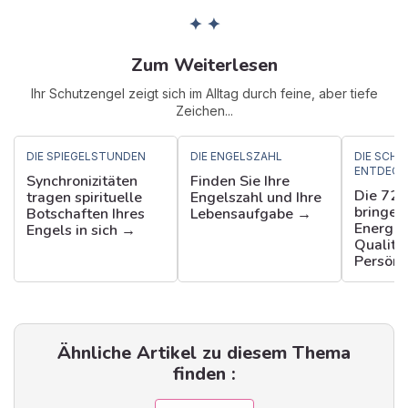
✦ ✦
Zum Weiterlesen
Ihr Schutzengel zeigt sich im Alltag durch feine, aber tiefe
Zeichen...
DIE SPIEGELSTUNDEN
DIE ENGELSZAHL
DIE SCH
ENTDECK
Synchronizitäten
Finden Sie Ihre
Die 72 
tragen spirituelle
Engelszahl und Ihre
bringen 
Botschaften Ihres
Lebensaufgabe →
Energie
Engels in sich →
Qualität
Persönl
Ähnliche Artikel zu diesem Thema
finden :