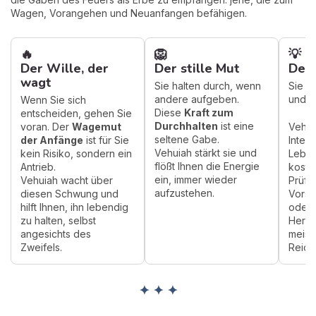
Wagen, Vorangehen und Neuanfangen befähigen.
🔥
🦁
💡
Der Wille, der
Der stille Mut
Der
wagt
Sie halten durch, wenn
Sie b
andere aufgeben.
und s
Wenn Sie sich
Diese
Kraft zum
entscheiden, gehen Sie
Durchhalten
ist eine
voran. Der
Wagemut
Vehui
seltene Gabe.
der Anfänge
ist für Sie
Intel
Vehuiah stärkt sie und
kein Risiko, sondern ein
Lebhaf
flößt Ihnen die Energie
Antrieb.
kostb
ein, immer wieder
Vehuiah wacht über
Prüfu
aufzustehen.
diesen Schwung und
Vorst
hilft Ihnen, ihn lebendig
oder 
zu halten, selbst
Herau
angesichts des
meist
Zweifels.
Reich
✦ ✦ ✦