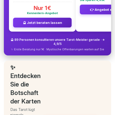
Nur 1€
👉 Angebot en
Kennenlern-Angebot
🔮 Jetzt beraten lassen
🔮 89 Personen konsultieren unsere Tarot-Meister gerade · ⭐
4,9/5
✨ Erste Beratung nur 1€ · Mystische Offenbarungen warten auf Sie
✨
Entdecken
Sie die
Botschaft
der Karten
Das Tarot lügt
niemals.