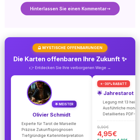
Hinterlassen Sie einen Kommentar
🔮 MYSTISCHE OFFENBARUNGEN
Die Karten offenbaren Ihre Zukunft ✨
👉 Entdecken Sie Ihre verborgenen Wege →
⭐ -30% RABATT
🌟 Jahrestarot 
Legung mit 13 heili
🌟 MEISTER
Ausführliche monat
Olivier Schmidt
Detailliertes PDF-
Experte für Tarot de Marseille
9,90€
Präzise Zukunftsprognosen
4,95€
Tiefgründige Karteninterpretation
Sie sparen 4,95€