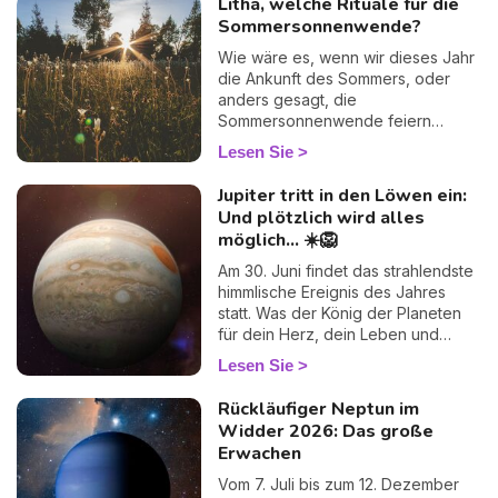
Litha, welche Rituale für die
finden.
lunaren Zeichen Krebs zusammen.
Sommersonnenwende?
Viele Astrologen halten diesen
Transit für „schwach“ … doch ich
Wie wäre es, wenn wir dieses Jahr
zeige Ihnen, warum er vielleicht
die Ankunft des Sommers, oder
einer der zutiefst menschlichsten
anders gesagt, die
des Jahres ist. Folgen Sie mir — Ihr
Sommersonnenwende feiern
Herz wird es verstehen. 💛
würden? Im Wicca-Kalender gibt es
Lesen Sie
zahlreiche Feste, die das Jahr
rhythmisch begleiten und oft die
Jupiter tritt in den Löwen ein:
Gelegenheit bieten, den Wechsel
Und plötzlich wird alles
der Jahreszeiten, die Natur und
möglich... ☀️🦁
ihre Verwandlungen zu zelebrieren.
Der Sabbat Litha ist in der Wicca-
Am 30. Juni findet das strahlendste
Tradition die perfekte Gelegenheit,
himmlische Ereignis des Jahres
die Sonne und die Sommersaison
statt. Was der König der Planeten
mit einigen Ritualen zu feiern, die
für dein Herz, dein Leben und
sowohl Wohlbefinden als auch
deine kühnsten Träume vorbereitet.
Lesen Sie
Spiritualität miteinander verbinden.
Rückläufiger Neptun im
Widder 2026: Das große
Erwachen
Vom 7. Juli bis zum 12. Dezember