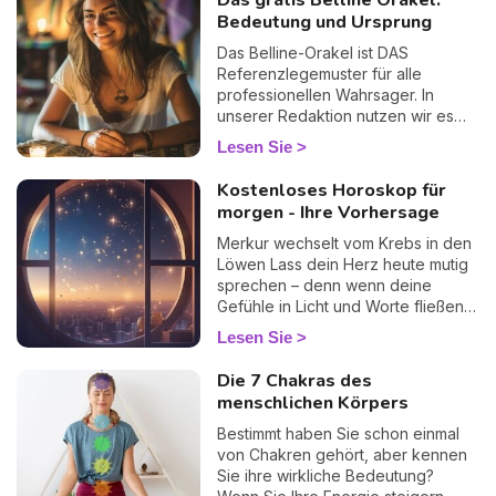
Das gratis Belline Orakel:
Bedeutung und Ursprung
Das Belline-Orakel ist DAS
Referenzlegemuster für alle
professionellen Wahrsager. In
unserer Redaktion nutzen wir es
regelmäßig im privaten Rahmen...
Lesen Sie
und wir werden seiner nie
überdrüssig. Warum? Weil seine
Kostenloses Horoskop für
Präzision schlichtweg verblüffend
morgen - Ihre Vorhersage
ist. Durchleben Sie eine Phase des
Zweifels? Eine Frage, die Sie Tag
Merkur wechselt vom Krebs in den
und Nacht beschäftigt? Spüren Sie,
Löwen Lass dein Herz heute mutig
dass sich etwas in Ihrem Leben
sprechen – denn wenn deine
abspielt, ohne es in Worte fassen
Gefühle in Licht und Worte fließen,
zu können? Das Belline-Orakel wird
wird deine innere Wahrheit zur
Lesen Sie
Ihnen antworten, ohne Umschweife,
kraftvollen spirituellen Führung.
ohne Schmeichelei, mit einer
Die 7 Chakras des
manchmal beunruhigenden
menschlichen Körpers
Genauigkeit. Wankende Liebe,
Karriere an einem Wendepunkt,
Bestimmt haben Sie schon einmal
Entscheidungen, die Sie nachts
von Chakren gehört, aber kennen
wachhalten... dieses umfassende
Sie ihre wirkliche Bedeutung?
Legemuster ist Ihr bester