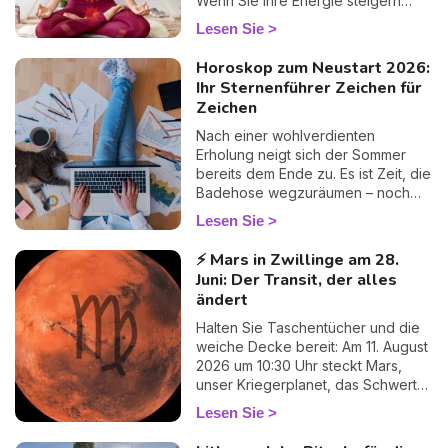
Wenn Sie Ihre Energie steigern
Verbündeter, um endlich Klarheit zu
möchten, ist es wichtig, die Rolle
Lesen Sie
gewinnen, wirklich Klarheit.
der Chakren im menschlichen
Körper zu verstehen. Sie haben
Horoskop zum Neustart 2026:
großen Einfluss auf unsere
Ihr Sternenführer Zeichen für
Stimmung und unser Verhalten.
Zeichen
Erfahren Sie jetzt mehr über Farbe,
Bedeutung und Rolle der 7
Nach einer wohlverdienten
Chakren.
Erholung neigt sich der Sommer
bereits dem Ende zu. Es ist Zeit, die
Badehose wegzuräumen – noch
ein wenig feucht ganz hinten im
Lesen Sie
Schrank, geben Sie es ruhig zu 😏
– und den Siestas in der
⚡ Mars in Zwillinge am 28.
Hängematte Lebewohl zu sagen.
Juni: Der Transit, der alles
Der Trubel des Alltags kehrt im
ändert
Galopp zurück: Arbeit, Familie,
Liebesleben… Aber atmen Sie
Halten Sie Taschentücher und die
durch, Sie steigen nicht allein
weiche Decke bereit: Am 11. August
wieder in den Zug! Ich habe für Sie
2026 um 10:30 Uhr steckt Mars,
Ihren astralen Fahrplan vorbereitet,
unser Kriegerplanet, das Schwert
Zeichen für Zeichen, damit Sie
weg, verlässt die geistige Unruhe
Lesen Sie
sanft und vor allem mit einem
der Zwillinge und rollt sich bis etwa
Lächeln wieder in den Rhythmus
zum 27. September im zarten,