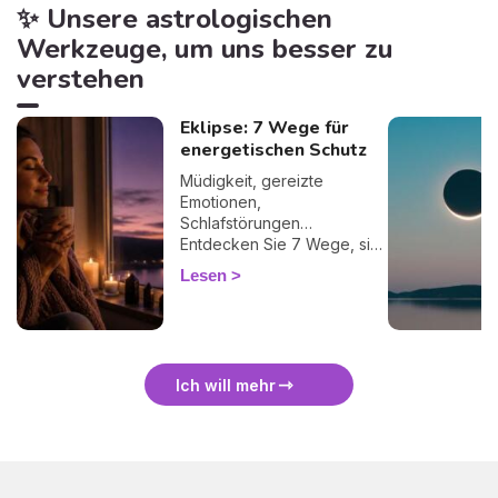
✨ Unsere astrologischen
Werkzeuge, um uns besser zu
verstehen
Eklipse: 7 Wege für
energetischen Schutz
Müdigkeit, gereizte
Emotionen,
Schlafstörungen…
Entdecken Sie 7 Wege, sich
bei einer Finsternis
Lesen
energetisch zu schützen
und sie sanft zu überstehen.
🛡️🌒
Ich will mehr