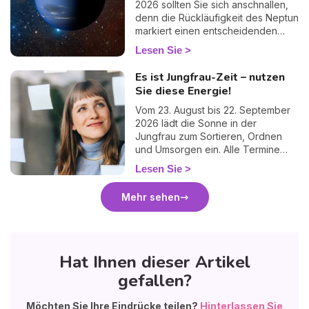
2026 sollten Sie sich anschnallen,
denn die Rückläufigkeit des Neptun
markiert einen entscheidenden
Wendepunkt. Schluss mit dem
Lesen Sie
Nebel, Schluss mit den Ausreden:
Diese Phase zwingt uns, der
Es ist Jungfrau-Zeit – nutzen
Realität ins Auge zu sehen. Es ist
Sie diese Energie!
ein Moment des inneren Umbruchs
und der radikalen
Vom 23. August bis 22. September
Bewusstwerdung, aber vor allem...
2026 lädt die Sonne in der
eine immense Befreiung, um unsere
Jungfrau zum Sortieren, Ordnen
Träume endlich mit unseren Taten
und Umsorgen ein. Alle Termine
in Einklang zu bringen!
und was die Saison für Ihr
Lesen Sie
Sternzeichen bedeutet.
Mehr sehen
Hat Ihnen dieser Artikel
gefallen?
Möchten Sie Ihre Eindrücke teilen?
Hinterlassen Sie