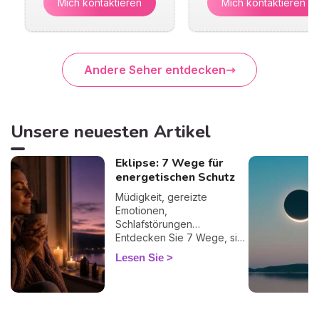
Mich kontaktieren
Mich kontaktieren
Andere Seher entdecken
Unsere neuesten Artikel
Eklipse: 7 Wege für
energetischen Schutz
Müdigkeit, gereizte
Emotionen,
Schlafstörungen…
Entdecken Sie 7 Wege, sich
bei einer Finsternis
Lesen Sie
energetisch zu schützen
und sie sanft zu überstehen.
🛡️🌒