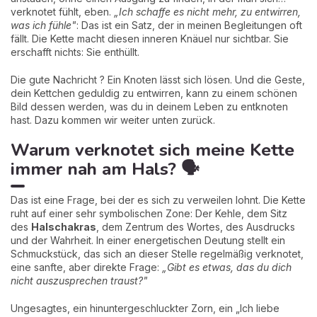
verknotet fühlt, eben.
„Ich schaffe es nicht mehr, zu entwirren,
was ich fühle"
: Das ist ein Satz, der in meinen Begleitungen oft
fällt. Die Kette macht diesen inneren Knäuel nur sichtbar. Sie
erschafft nichts: Sie enthüllt.
Die gute Nachricht ? Ein Knoten lässt sich lösen. Und die Geste,
dein Kettchen geduldig zu entwirren, kann zu einem schönen
Bild dessen werden, was du in deinem Leben zu entknoten
hast. Dazu kommen wir weiter unten zurück.
Warum verknotet sich meine Kette
immer nah am Hals? 🗣️
Das ist eine Frage, bei der es sich zu verweilen lohnt. Die Kette
ruht auf einer sehr symbolischen Zone: Der Kehle, dem Sitz
des
Halschakras
, dem Zentrum des Wortes, des Ausdrucks
und der Wahrheit. In einer energetischen Deutung stellt ein
Schmuckstück, das sich an dieser Stelle regelmäßig verknotet,
eine sanfte, aber direkte Frage:
„Gibt es etwas, das du dich
nicht auszusprechen traust?"
Ungesagtes, ein hinuntergeschluckter Zorn, ein „Ich liebe