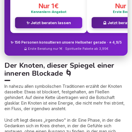
Nur 1€
Nur 1
Kennenlern-Angebot
Erste Bera
✨ Jetzt beraten lassen
🔮 Jetzt berat
✨ 156 Personen konsultieren unsere Hellseher gerade · ⭐ 4,9/5
🔮 Erste Beratung nur 1€ · Spirituelle Pakete ab 3,95€
Der Knoten, dieser Spiegel einer
inneren Blockade 🌀
In nahezu allen symbolischen Traditionen erzählt der Knoten
dasselbe: Etwas ist blockiert, festgehalten, am Fließen
gehindert. Auf deine Kette übertragen wird die Botschaft
glasklar. Ein Knoten ist eine Energie, die nicht mehr frei strömt,
ein Fluss, der irgendwo ansteht.
Und oft liegt dieses „irgendwo" in dir. Eine Phase, in der die
Gedanken sich im Kreis drehen, in der die Gefühle sich
anstauen, ohne einen Ausgang zu finden, in der man sich…