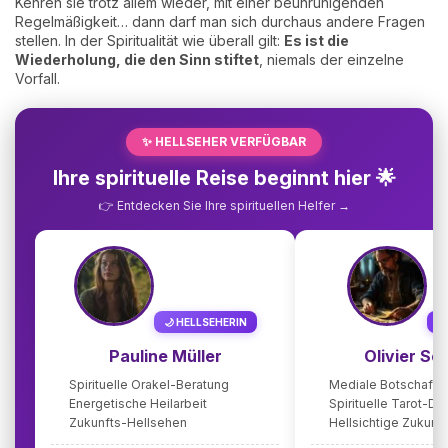
Kehren sie trotz allem wieder, mit einer beunruhigenden
Regelmäßigkeit… dann darf man sich durchaus andere Fragen
stellen. In der Spiritualität wie überall gilt:
Es ist die
Wiederholung, die den Sinn stiftet
, niemals der einzelne
Vorfall.
✨ HELLSEHER VERFÜGBAR
Ihre spirituelle Reise beginnt hier 🌟
👉 Entdecken Sie Ihre spirituellen Helfer →
🌙 HELLSEHERIN

Pauline Müller
Olivier Sc
Spirituelle Orakel-Beratung
Mediale Botschafte
Energetische Heilarbeit
Spirituelle Tarot-D
Zukunfts-Hellsehen
Hellsichtige Zukunf