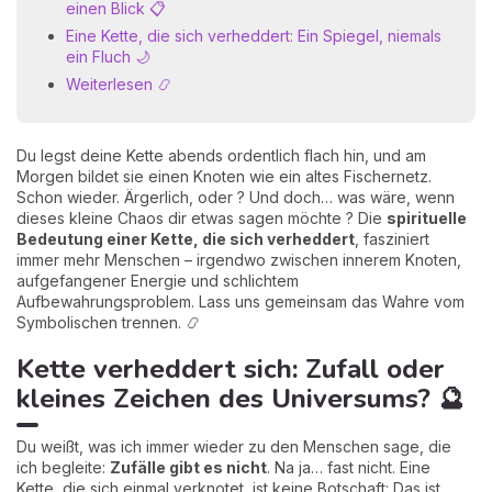
einen Blick 📋
Eine Kette, die sich verheddert: Ein Spiegel, niemals
ein Fluch 🌙
Weiterlesen 📿
Du legst deine Kette abends ordentlich flach hin, und am
Morgen bildet sie einen Knoten wie ein altes Fischernetz.
Schon wieder. Ärgerlich, oder ? Und doch… was wäre, wenn
dieses kleine Chaos dir etwas sagen möchte ? Die
spirituelle
Bedeutung einer Kette, die sich verheddert
, fasziniert
immer mehr Menschen – irgendwo zwischen innerem Knoten,
aufgefangener Energie und schlichtem
Aufbewahrungsproblem. Lass uns gemeinsam das Wahre vom
Symbolischen trennen. 📿
Kette verheddert sich: Zufall oder
kleines Zeichen des Universums? 🔮
Du weißt, was ich immer wieder zu den Menschen sage, die
ich begleite:
Zufälle gibt es nicht
. Na ja… fast nicht. Eine
Kette, die sich einmal verknotet, ist keine Botschaft: Das ist