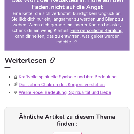
Das Wort der Redakteurin: Höre auf den
Faden, nicht auf die Angst
Eine Kette, die sich verknotet, kündigt kein Unglück an:
Sie lädt dich nur ein, langsamer zu werden und Bilanz zu
ziehen. Wenn dich gerade ein innerer Knoten belastet,
schenk dir ein wenig Klarheit:
Eine persönliche Beratung
kann dir helfen, das zu entwirren, was gelöst werden
möchte. 📿
Weiterlesen 📿
🔮
Kraftvolle spirituelle Symbole und ihre Bedeutung
🌈
Die sieben Chakren des Körpers verstehen
🌹
Weiße Rose: Bedeutung, Spiritualität und Liebe
Ähnliche Artikel zu diesem Thema
finden :