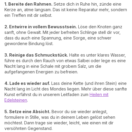
1. Bereite den Rahmen.
Setze dich in Ruhe hin, zünde eine
Kerze an, atme langsam. Das ist keine Reparatur mehr, sondern
ein Treffen mit dir selbst.
2. Entwirre in vollem Bewusstsein.
Löse den Knoten ganz
sanft, ohne Gewalt. Mit jeder befreiten Schlinge stell dir vor,
dass du auch eine Spannung, eine Sorge, eine schwer
gewordene Bindung löst.
3. Reinige das Schmuckstück.
Halte es unter klares Wasser,
führe es durch den Rauch von etwas Salbei oder lege es eine
Nacht lang in eine Schale mit grobem Salz, um die
aufgefangenen Energien zu befreien.
4. Lade es wieder auf.
Lass deine Kette (und ihren Stein) eine
Nacht lang im Licht des Mondes liegen. Mehr über diese sanfte
Kunst erfährst du in unserem Leitfaden zum
Heilen mit
Edelsteinen
.
5. Setze eine Absicht.
Bevor du sie wieder anlegst,
formuliere in Stille, was du in deinem Leben gelöst sehen
möchtest. Dann trage sie wieder, leicht, wie einen mit dir
versöhnten Gegenstand.