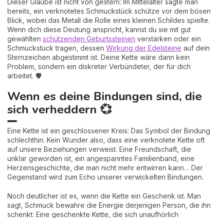
Dieser Glaube ist nicht von gestern: Im Mittelalter sagte man
bereits, ein verknotetes Schmuckstück schütze vor dem bösen
Blick, wobei das Metall die Rolle eines kleinen Schildes spielte.
Wenn dich diese Deutung anspricht, kannst du sie mit gut
gewählten
schützenden Geburtssteinen
verstärken oder ein
Schmuckstück tragen, dessen
Wirkung der Edelsteine
auf dein
Sternzeichen abgestimmt ist. Deine Kette wäre dann kein
Problem, sondern ein diskreter Verbündeter, der für dich
arbeitet. 🛡️
Wenn es deine Bindungen sind, die
sich verheddern 💞
Eine Kette ist ein geschlossener Kreis: Das Symbol der Bindung
schlechthin. Kein Wunder also, dass eine verknotete Kette oft
auf unsere Beziehungen verweist. Eine Freundschaft, die
unklar geworden ist, ein angespanntes Familienband, eine
Herzensgeschichte, die man nicht mehr entwirren kann… Der
Gegenstand wird zum Echo unserer verwickelten Bindungen.
Noch deutlicher ist es, wenn die Kette ein Geschenk ist. Man
sagt, Schmuck bewahre die Energie derjenigen Person, die ihn
schenkt: Eine geschenkte Kette, die sich unaufhörlich