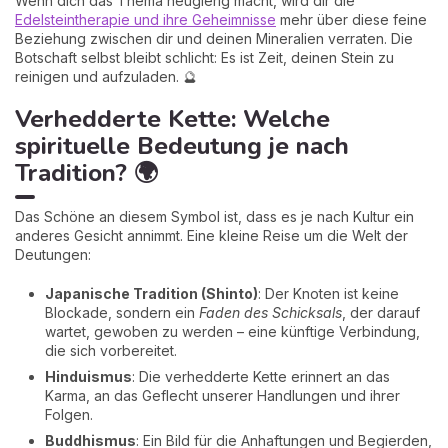
Wenn dich das Thema neugierig macht, wird dir die
Edelsteintherapie und ihre Geheimnisse
mehr über diese feine
Beziehung zwischen dir und deinen Mineralien verraten. Die
Botschaft selbst bleibt schlicht: Es ist Zeit, deinen Stein zu
reinigen und aufzuladen. 🔮
Verhedderte Kette: Welche
spirituelle Bedeutung je nach
Tradition? 🌍
Das Schöne an diesem Symbol ist, dass es je nach Kultur ein
anderes Gesicht annimmt. Eine kleine Reise um die Welt der
Deutungen:
Japanische Tradition (Shinto)
: Der Knoten ist keine
Blockade, sondern ein
Faden des Schicksals
, der darauf
wartet, gewoben zu werden – eine künftige Verbindung,
die sich vorbereitet.
Hinduismus
: Die verhedderte Kette erinnert an das
Karma, an das Geflecht unserer Handlungen und ihrer
Folgen.
Buddhismus
: Ein Bild für die Anhaftungen und Begierden,